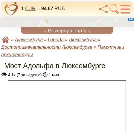
1
EUR
=
94.67
RUB
↓
↓
Развернуть карту
»
Люксембург
»
Города
»
Люксембург
»
Достопримечательности Люксембурга
»
Памятники
архитектуры
Мост Адольфа в Люксембурге
👁
⏱️
4.1k (7 за неделю)
1 мин.