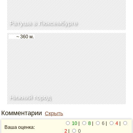
Ратуша в Люксембурге
~ 360 м.
Нижний город
Комментарии
Скрыть
10
|
8
|
6
|
4
|
Ваша оценка:
2
|
0