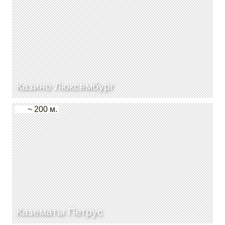
Казино Люксембург
~ 200 м.
Казематы Петрус